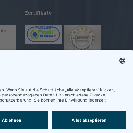
Zertifikate
|
|
|
|
in Braunschweig
Impressum
Datenschutz