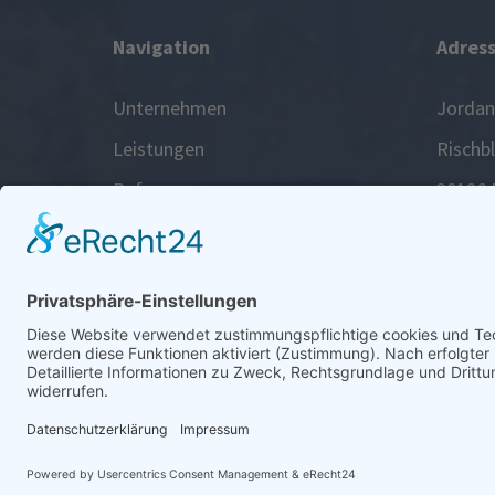
Navigation
Adres
Unternehmen
Jorda
Leistungen
Rischb
Referenzen
38126 
Karriere
Tel.: 0
Kontakt
Fax: 05
Notdie
Mail: 
© Jordan GmbH