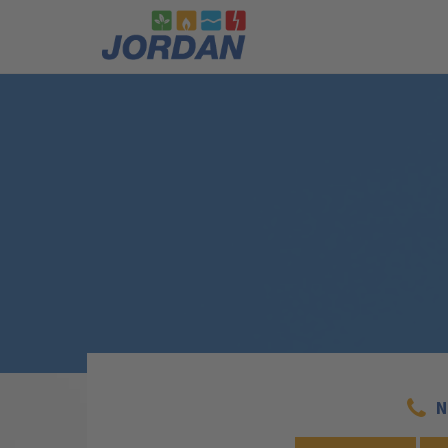
./Public/CSS/import/custom.css-928-
N