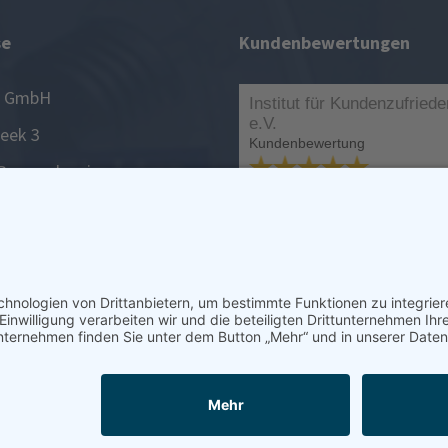
se
Kundenbewertungen
n GmbH
leek 3
Braunschweig
531 2 34 49 09-0
31 2 34 49 09 89
nst: 0531 2344909 80
info@jordan24.de
Klima, Heizung, Sanitär, Elektro 