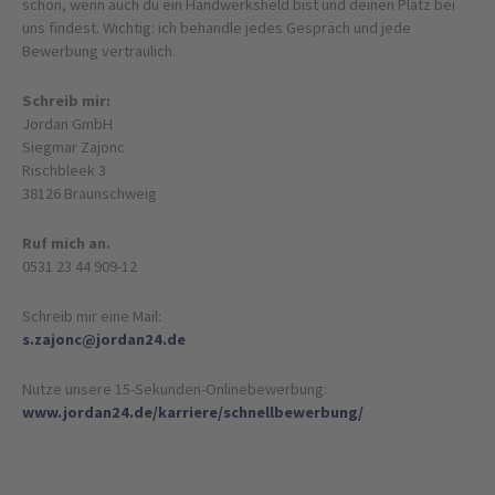
schön, wenn auch du ein Handwerksheld bist und deinen Platz bei
uns findest. Wichtig: ich behandle jedes Gespräch und jede
Bewerbung vertraulich.
Schreib mir:
Jordan GmbH
Siegmar Zajonc
Rischbleek 3
38126 Braunschweig
Ruf mich an.
0531 23 44 909-12
Schreib mir eine Mail:
s.zajonc
@jordan24
.de
Nutze unsere 15-Sekunden-Onlinebewerbung:
www.jordan24.de/karriere/schnellbewerbung/