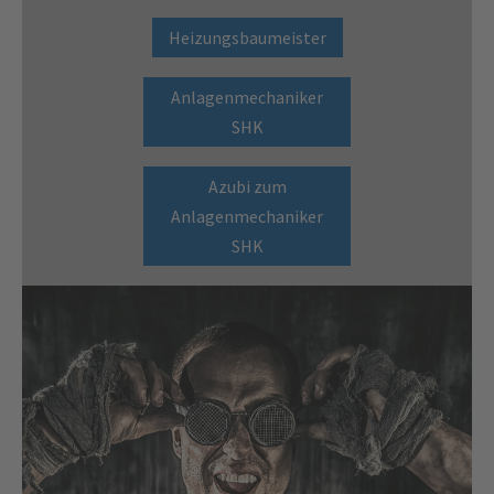
Heizungsbaumeister
Anlagenmechaniker
SHK
Azubi zum
Anlagenmechaniker
SHK