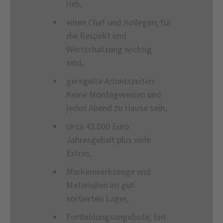
rieb,
einen Chef und Kollegen, für
die Respekt und
Wertschätzung wichtig
sind,
geregelte Arbeitszeiten:
Keine Montagereisen und
jeden Abend zu Hause sein,
circa 43.000 Euro
Jahresgehalt plus viele
Extras,
Markenwerkzeuge und
Materialien im gut
sortierten Lager,
Fortbildungsangebote, Ent