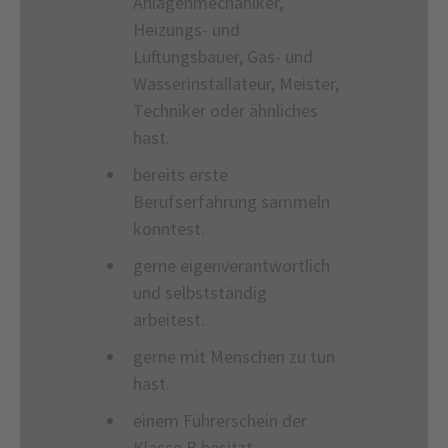
Anlagenmechaniker,
Heizungs- und
Lüftungsbauer, Gas- und
Wasserinstallateur, Meister,
Techniker oder ähnliches
hast.
bereits erste
Berufserfahrung sammeln
konntest.
gerne eigenverantwortlich
und selbstständig
arbeitest.
gerne mit Menschen zu tun
hast.
einem Führerschein der
Klasse B besitzt.