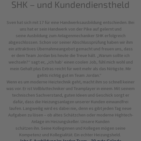
SHK – und Kundendienstheld
Sven hat sich mit 17 für eine Handwerksausbildung entschieden. Bei
uns hat er sein Handwerk von der Pike auf gelernt und
seine Ausbildung zum Anlagenmechaniker SHK erfolgreich
abgeschlossen. Schon vor seiner Abschlussprüfung haben wir ihm
ein attraktives Übernahmeangebot gemacht und freuen uns, dass
er dem Team Jordan bis heute die Treue hält. „Warum sollte ich
wechseln?“ sagt er, „ich hab‘ einen coolen Job, fühl mich wohl und
mein Gehalt plus Extras reicht für weit mehr als das Nötigste. Mir
gehts richtig gut im Team Jordan.“
Wenn es um moderne Heiztechnik geht, macht ihm so schnell keiner
was vor. Er ist Vollbluttechniker und Teamplayer in einem. Mit seinem
technischen Sachverstand, guten Ideen und Geschick sorgt er
dafür, dass die Heizungsanlagen unserer Kunden einwandfrei
laufen. Langweilig wird es dabei nie, denn es gibt jeden Tag neue
Aufgaben zu lösen – ob altes Schätzchen oder moderne Hightech-
Anlage im Heizungskeller. Unsere Kunden
schätzen ihn. Seine Kolleginnen und Kollegen mögen seine
Kompetenz und Kollegialität. Ein echter Heizungsheld.