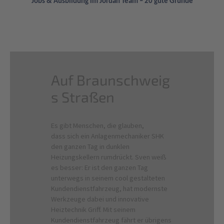
Jobs & Ausbildung im Jordan Team – 20 gute Gründe
Auf Braunschweig
s Straßen
Es gibt Menschen, die glauben,
dass sich ein Anlagenmechaniker SHK
den ganzen Tag in dunklen
Heizungskellern rumdrückt. Sven weiß
es besser: Er ist den ganzen Tag
unterwegs in seinem cool gestalteten
Kundendienstfahrzeug, hat modernste
Werkzeuge dabei und innovative
Heiztechnik Griff. Mit seinem
Kundendienstfahrzeug fährt er übrigens