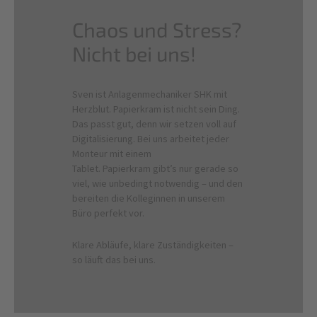
Chaos und Stress?
Nicht bei uns!
Sven ist Anlagenmechaniker SHK mit
Herzblut. Papierkram ist nicht sein Ding.
Das passt gut, denn wir setzen voll auf
Digitalisierung. Bei uns arbeitet jeder
Monteur mit einem
Tablet. Papierkram gibt’s nur gerade so
viel, wie unbedingt notwendig – und den
bereiten die Kolleginnen in unserem
Büro perfekt vor.
Klare Abläufe, klare Zuständigkeiten –
so läuft das bei uns.