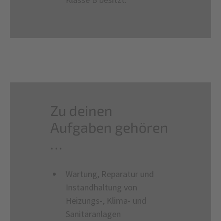
Zu deinen
Aufgaben gehören
…
Wartung, Reparatur und
Instandhaltung von
Heizungs-, Klima- und
Sanitäranlagen