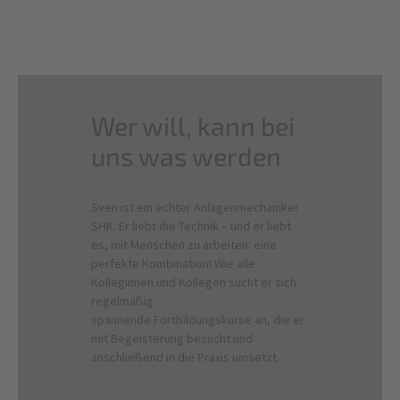
Wer will, kann bei
uns was werden
Sven ist ein echter Anlagenmechaniker
SHK. Er liebt die Technik – und er liebt
es, mit Menschen zu arbeiten: eine
perfekte Kombination! Wie alle
Kolleginnen und Kollegen sucht er sich
regelmäßig
spannende Fortbildungskurse an, die er
mit Begeisterung besucht und
anschließend in die Praxis umsetzt.